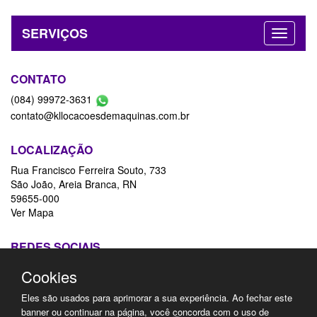
e soluções personalizadas para você!
INSTITUCIONAL
SERVIÇOS
CONTATO
(084) 99972-3631
contato@kllocacoesdemaquinas.com.br
LOCALIZAÇÃO
Rua Francisco Ferreira Souto, 733
São João, Areia Branca, RN
59655-000
Ver Mapa
Cookies
Eles são usados para aprimorar a sua experiência. Ao fechar este
REDES SOCIAIS
banner ou continuar na página, você concorda com o uso de