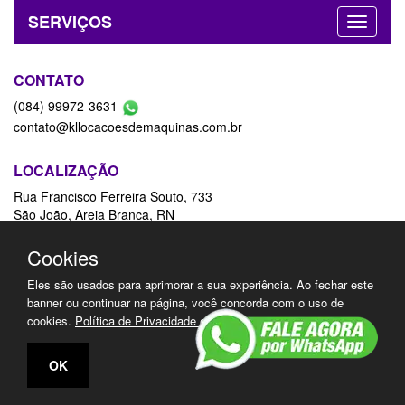
SERVIÇOS
CONTATO
(084) 99972-3631
contato@kllocacoesdemaquinas.com.br
LOCALIZAÇÃO
Rua Francisco Ferreira Souto, 733
São João, Areia Branca, RN
59655-000
Ver Mapa
Cookies
Eles são usados para aprimorar a sua experiência. Ao fechar este
REDES SOCIAIS
banner ou continuar na página, você concorda com o uso de
cookies.
Política de Privacidade e Cookies
OK
Acessos: 48.845