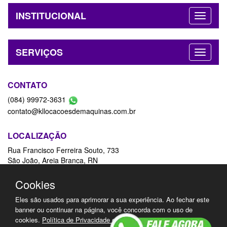
INSTITUCIONAL
SERVIÇOS
CONTATO
(084) 99972-3631
contato@kllocacoesdemaquinas.com.br
LOCALIZAÇÃO
Rua Francisco Ferreira Souto, 733
São João, Areia Branca, RN
59655-000
Ver Mapa
Cookies
Eles são usados para aprimorar a sua experiência. Ao fechar este
REDES SOCIAIS
banner ou continuar na página, você concorda com o uso de
cookies.
Política de Privacidade e Cookies