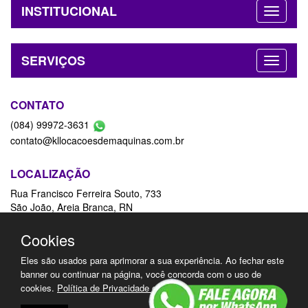
INSTITUCIONAL
SERVIÇOS
CONTATO
(084) 99972-3631
contato@kllocacoesdemaquinas.com.br
LOCALIZAÇÃO
Rua Francisco Ferreira Souto, 733
São João, Areia Branca, RN
59655-000
Ver Mapa
Cookies
Eles são usados para aprimorar a sua experiência. Ao fechar este
REDES SOCIAIS
banner ou continuar na página, você concorda com o uso de
cookies.
Política de Privacidade e Cookies