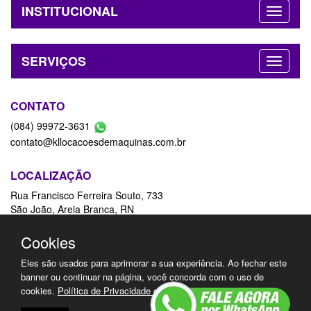
INSTITUCIONAL
SERVIÇOS
CONTATO
(084) 99972-3631
contato@kllocacoesdemaquinas.com.br
LOCALIZAÇÃO
Rua Francisco Ferreira Souto, 733
São João, Areia Branca, RN
59655-000
Ver Mapa
Cookies
Eles são usados para aprimorar a sua experiência. Ao fechar este
REDES SOCIAIS
banner ou continuar na página, você concorda com o uso de
cookies.
Política de Privacidade e Cookies